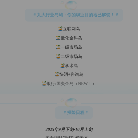
# 九大行业岛屿：你的职业目的地已解锁！ #
互联网岛
量化金科岛
一级市场岛
二级市场岛
学术岛
快消+咨询岛
银行/国央企岛（NEW！）
# 探险日程 #
2025年9月下旬-10月上旬