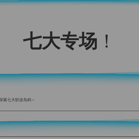
七
大
专场
！
，探索七大职业岛屿～