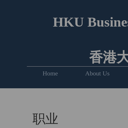
HKU Busines
香港
Home
About Us
职业