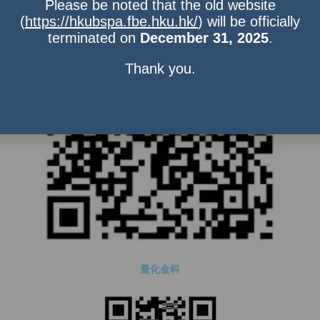
Please be noted that the old website
(
https://hkubspa.fbe.hku.hk/
) will be officially
terminated on
December 31, 2025
.
Thank you.
量化金科