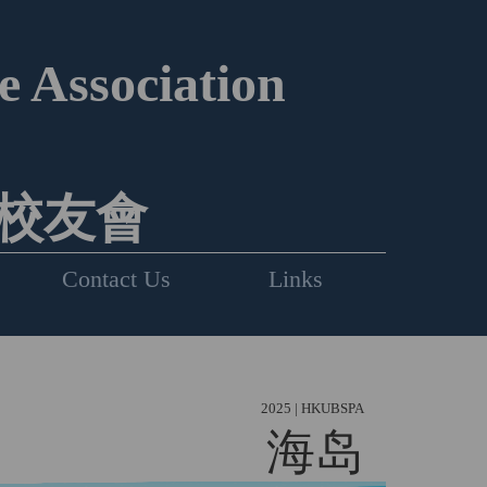
 Association
校友會
Contact Us
Links
2025 | HKUBSPA
海岛